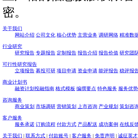
密。
关于我们
网站介绍
公司文化
核心优势
主营业务
调研网络
精准数
行业研究
研究报告
专题报告
定制报告
报告介绍
报告价值
研究团
可行性研究报告
立项报告
募投可研
项目申请
资金申请
能评报告
稳评报
商业计划书
融资计划
投融指南
格式模板
编撰要点
特色服务
服务优势
咨询服务
商业策划
市场调研
营销策划
上市咨询
产业规划
策划咨
客户服务
服务承诺
订购流程
付款方式
产品配送
成功案例
在线反
关于我们
|
联系方式
|
付款账号
|
客户服务
|
免责声明
|
诚征英才