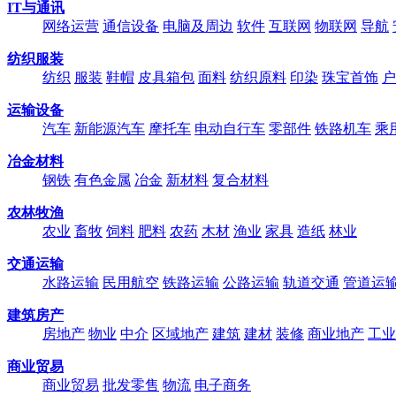
IT与通讯
网络运营
通信设备
电脑及周边
软件
互联网
物联网
导航
纺织服装
纺织
服装
鞋帽
皮具箱包
面料
纺织原料
印染
珠宝首饰
户
运输设备
汽车
新能源汽车
摩托车
电动自行车
零部件
铁路机车
乘
冶金材料
钢铁
有色金属
冶金
新材料
复合材料
农林牧渔
农业
畜牧
饲料
肥料
农药
木材
渔业
家具
造纸
林业
交通运输
水路运输
民用航空
铁路运输
公路运输
轨道交通
管道运
建筑房产
房地产
物业
中介
区域地产
建筑
建材
装修
商业地产
工业
商业贸易
商业贸易
批发零售
物流
电子商务