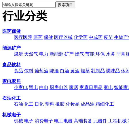
行业分类
医药保健
医疗医院
医药
保健
医疗器械
化学药
中成药
疫苗
生物产
能源矿产
煤炭
天然气
电力
新能源
矿产
燃气
节能
环保
水务
非常
食品饮料
食品
饮料
葡萄酒
啤酒
白酒
黄酒
烟草
乳制品
调味品
休
家电家居
小家电
黑电
白电
厨房电器
家居
家庭日用品
家电
智能家
石油化工
石油
化工
日化
塑料
橡胶
化妆品
成品油
精细化工
机械电子
机械
电子
消费电子
电工电器
高端装备
元器件
工程机械