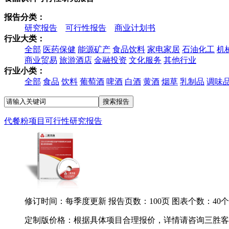
报告分类：
研究报告
可行性报告
商业计划书
行业大类：
全部
医药保健
能源矿产
食品饮料
家电家居
石油化工
机
商业贸易
旅游酒店
金融投资
文化服务
其他行业
行业小类：
全部
食品
饮料
葡萄酒
啤酒
白酒
黄酒
烟草
乳制品
调味
代餐粉项目可行性研究报告
修订时间：每季度更新
报告页数：100页
图表个数：40个
定制版价格：根据具体项目合理报价，详情请咨询三胜客服.