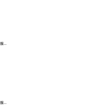
..
..