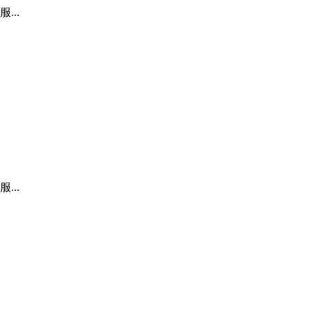
..
..