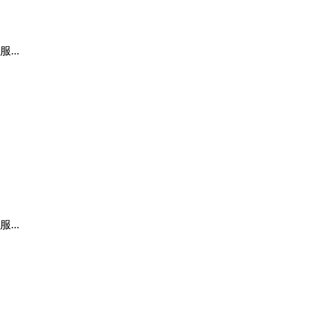
..
..