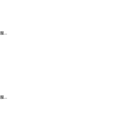
..
..