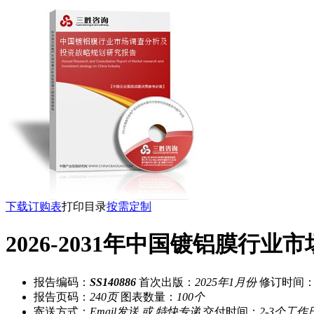
下载订购表
打印目录
按需定制
2026-2031年中国镀铝膜
报告编码：
SS140886
首次出版：
2025年1月份
修订时间
报告页码：
240页
图表数量：
100个
寄送方式：
Email发送 或 特快专递
交付时间：
2-3个工作