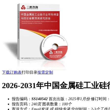
下载订购表
打印目录
按需定制
2026-2031年中国金属硅
报告编码：
SS140542
首次出版：
2025年1月份
修订时间
报告页码：
240页
图表数量：
100个
寄送方式：
Email发送 或 特快专递
交付时间：
2-3个工作