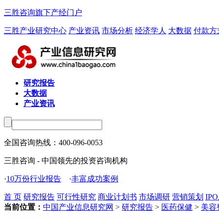
三胜咨询旗下产经门户
三胜产业研究中心
产业资讯
市场分析
经济学人
大数据
付款方
研究报告
大数据
产业资讯
全国咨询热线：
400-096-0053
三胜咨询 - 中国领先的投资咨询机构
·
10万份行业报告
·
丰富成功案例
首 页
研究报告
可行性研究
商业计划书
市场调研
营销策划
IP
当前位置：
中国产业信息研究网
>
研究报告
>
医药保健
>
美容