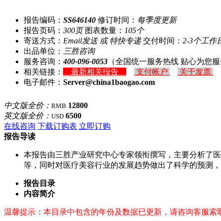
报告编码：
SS646140
修订时间：
每季度更新
报告页码：
300页
图表数量：
105个
寄送方式：
Email发送 或 特快专递
交付时间：
2-3个工作
出品单位：
三胜咨询
服务咨询：
400-096-0053
（全国统一服务热线 贴心为您服
相关链接：
最新相关报告
支付帐户
关于发票
电子邮件：
Server@china1baogao.com
中文版全价：
12800
RMB
英文版全价：
6500
USD
在线咨询
下载订购表
立即订购
报告导读
本报告由三胜产业研究中心专家领衔撰写，主要分析了医
等，同时对医疗美容行业的发展趋势做出了科学的预测，
报告目录
内容简介
温馨提示：本目录中包含的年份及数据已更新，请咨询客服索取最新