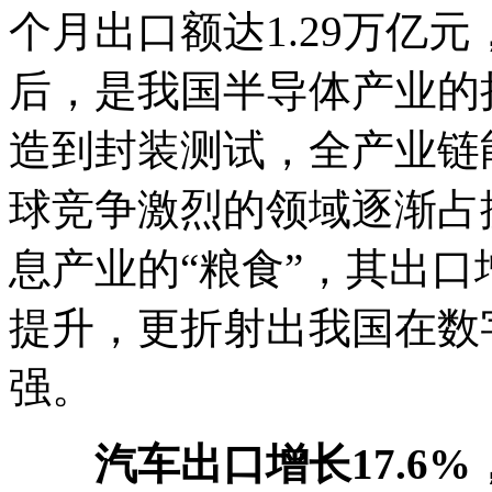
个月出口额达1.29万亿元
后，是我国半导体产业的
造到封装测试，全产业链
球竞争激烈的领域逐渐占
息产业的“粮食”，其出
提升，更折射出我国在数
强。
汽车出口增长17.6