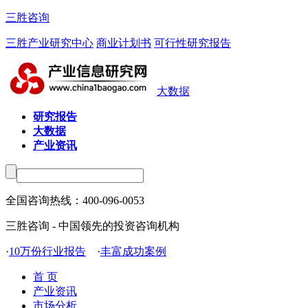
三胜咨询
三胜产业研究中心
商业计划书
可行性研究报告
大数据
研究报告
大数据
产业资讯
全国咨询热线：
400-096-0053
三胜咨询 - 中国领先的投资咨询机构
·
10万份行业报告
·
丰富成功案例
首 页
产业资讯
市场分析