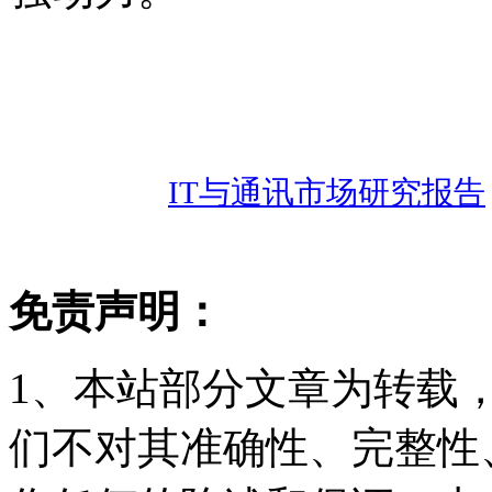
IT与通讯市场研究报告
免责声明：
1、本站部分文章为转载
们不对其准确性、完整性