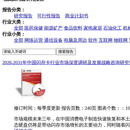
报告分类：
研究报告
可行性报告
商业计划书
行业大类：
全部
医药保健
能源矿产
食品饮料
家电家居
石油化工
机
行业小类：
全部
网络运营
通信设备
电脑及周边
软件
互联网
物联网
2026-2031年中国闪存卡行业市场深度调研及发展战略咨询研
修订时间：每季度更新
报告页数：240页
图表个数：：10
市场规模未来三年，在中国消费电子制造快速恢复和本土
态硬盘仍将是带动闪存市场增长的主要动力，同时随着闪存